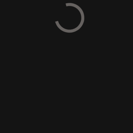
HIDRAULIKUS ÚTÉPÍTŐ GÉPEK
KŐZÚZÓ
CSÚSZÓKORMÁNYZÁSÚ GÉPRE
ASZFALTMARÓK
CSÚSZÓKORMÁNYZÁSÚ GÉPRE
TÁRCSÁS TALAJMARÓ
CSÚSZÓKORMÁNYZÁSÚ GÉPRE
ÚTMARÓK EXKAVÁTORRA
FAE TECHNOLÓGIA
HÍREK
PÁLYÁZATOK
FAE erdészeti szárzúzók immár
Magyarországon is a PENDA-nál!
A PENDA 2024 novembere óta a világhírű FAE erdészeti