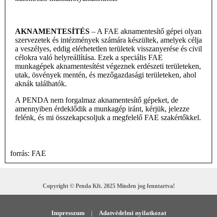
AKNAMENTESÍTÉS
– A FAE aknamentesítő gépei olyan
szervezetek és intézmények számára készültek, amelyek célja
a veszélyes, eddig elérhetetlen területek visszanyerése és civil
célokra való helyreállítása. Ezek a speciális FAE
munkagépek
aknamentesítést végeznek erdészeti területeken,
utak, ösvények mentén, és mezőgazdasági területeken, ahol
aknák találhatók.
A PENDA nem forgalmaz aknamentesítő gépeket, de
amennyiben érdeklődik a munkagép iránt, kérjük, jelezze
felénk, és mi összekapcsoljuk a megfelelő FAE szakértőkkel.
forrás: FAE
Copyright © Penda Kft. 2025 Minden jog fenntartva!
Impresszum
|
Adatvédelmi nyilatkozat