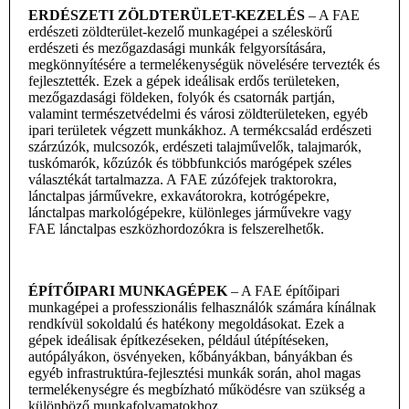
ERDÉSZETI ZÖLDTERÜLET-KEZELÉS
– A FAE
erdészeti
zöld
terület-kezelő munkagépei a széleskörű
erdészeti és mezőgazdasági munkák felgyorsítására,
megkönnyítésére a
termelékenységük növelésére
tervezték és
fejlesztették. Ezek a gépek ideálisak erdős területeken,
mezőgazdasági földeken, folyók és csatornák partján,
valamint természetvédelmi és városi zöldterületeken,
egyéb
ipari területek
végzett munkákhoz.
A termékcsalád erdészeti
szárzúzók, mulcsozók, erdészeti talajművelők, talajmarók,
tuskómarók, kőzúzók és többfunkciós marógépek széles
választékát tartalmazza. A FAE zúzófejek traktorokra,
lánctalpas járművekre, exkavátorokra, kotrógépekre,
lánctalpas markológépekre, különleges járművekre vagy
FAE lánctalpas eszközhordozókra is felszerelhetők.
ÉPÍTŐIPARI MUNKAGÉPEK
– A FAE építőipari
munkagépei
a professzionális felhasználók számára kínálnak
rendkívül sokoldalú és hatékony megoldásokat. Ezek a
gépek ideálisak építkezéseken, például útépítéseken,
autópályákon, ösvényeken, kőbányákban, bányákban és
egyéb infrastruktúra-fejlesztési munkák során, ahol magas
termelékenységre és megbízható működésre
van szükség a
különböző munkafolyamatokhoz.