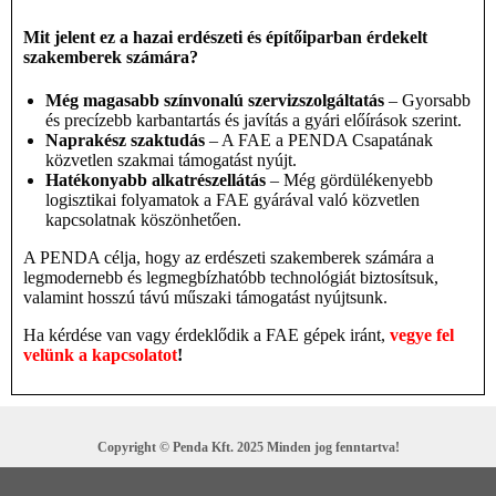
Mit jelent ez a hazai erdészeti és építőiparban érdekelt
szakemberek számára?
Még magasabb színvonalú szervizszolgáltatás
– Gyorsabb
és precízebb karbantartás és javítás a gyári előírások szerint.
Naprakész szaktudás
– A FAE a PENDA Csapatának
közvetlen szakmai támogatást nyújt.
Hatékonyabb alkatrészellátás
– Még gördülékenyebb
logisztikai folyamatok a FAE gyárával való közvetlen
kapcsolatnak köszönhetően.
A PENDA célja, hogy az erdészeti szakemberek számára a
legmodernebb és legmegbízhatóbb technológiát biztosítsuk,
valamint hosszú távú műszaki támogatást nyújtsunk.
Ha kérdése van vagy érdeklődik a FAE gépek iránt,
vegye fel
velünk a kapcsolatot
!
Copyright © Penda Kft. 2025 Minden jog fenntartva!