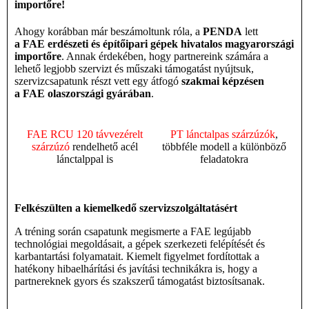
importőre!
Ahogy korábban már beszámoltunk róla, a
PENDA
lett
a FAE erdészeti és építőipari gépek hivatalos magyarországi
importőre
. Annak érdekében, hogy partnereink számára a
lehető legjobb szervizt és műszaki támogatást nyújtsuk,
szervizcsapatunk részt vett egy átfogó
szakmai képzésen
a FAE olaszországi gyárában
.
FAE RCU 120 távvezérelt
PT lánctalpas szárzúzók
,
szárzúzó
rendelhető acél
többféle modell a különböző
lánctalppal is
feladatokra
Felkészülten a kiemelkedő szervizszolgáltatásért
A tréning során csapatunk megismerte a FAE legújabb
technológiai megoldásait, a gépek szerkezeti felépítését és
karbantartási folyamatait. Kiemelt figyelmet fordítottak a
hatékony hibaelhárítási és javítási technikákra is, hogy a
partnereknek gyors és szakszerű támogatást biztosítsanak.