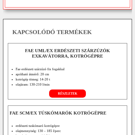
KAPCSOLÓDÓ TERMÉKEK
FAE UML/EX ERDÉSZETI SZÁRZÚZÓK
EXKAVÁTORRA, KOTRÓGÉPRE
Fae erdészeti szárzúzó fix fogakkal
aprítható átmérő: 20 cm
kotrógép tömeg: 14-20 t
olajáram: 130-210 l/min
RÉSZLETEK
FAE SCM/EX TÚSKÓMARÓK KOTRÓGÉPRE
erdészeti tuskómaró kotrógépre
olajmennyiség: 130 – 185 l/perc