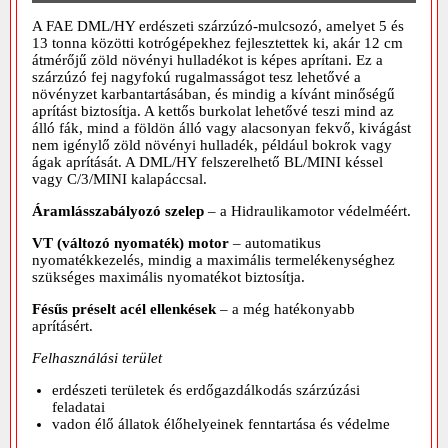
A FAE DML/HY erdészeti szárzúzó-mulcsozó, amelyet 5 és
13 tonna közötti kotrógépekhez fejlesztettek ki, akár 12 cm
átmérőjű zöld növényi hulladékot is képes aprítani. Ez a
szárzúzó fej nagyfokú rugalmasságot tesz lehetővé a
növényzet karbantartásában, és mindig a kívánt minőségű
aprítást biztosítja. A kettős burkolat lehetővé teszi mind az
álló fák, mind a földön álló vagy alacsonyan fekvő, kivágást
nem igénylő zöld növényi hulladék, például bokrok vagy
ágak aprítását. A DML/HY felszerelhető BL/MINI késsel
vagy C/3/MINI kalapáccsal.
Áramlásszabályozó szelep
– a Hidraulikamotor védelméért.
VT (változó nyomaték) motor
– automatikus
nyomatékkezelés, mindig a maximális termelékenységhez
szükséges maximális nyomatékot biztosítja.
Fésűs préselt acél ellenkések
– a még hatékonyabb
aprításért.
Felhasználási terület
erdészeti területek és erdőgazdálkodás szárzúzási
feladatai
vadon élő állatok élőhelyeinek fenntartása és védelme