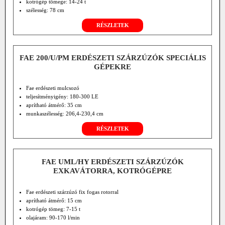
kotrógép tömege: 14-24 t
szélesség: 78 cm
RÉSZLETEK
FAE 200/U/PM ERDÉSZETI SZÁRZÚZÓK SPECIÁLIS
GÉPEKRE
Fae erdészeti mulcsozó
teljesítményigény: 180-300 LE
aprítható átmérő: 35 cm
munkaszélesség: 206,4-230,4 cm
RÉSZLETEK
FAE UML/HY ERDÉSZETI SZÁRZÚZÓK
EXKAVÁTORRA, KOTRÓGÉPRE
Fae erdészeti szárzúzó fix fogas rotorral
aprítható átmérő: 15 cm
kotrógép tömeg: 7-15 t
olajáram: 90-170 l/min