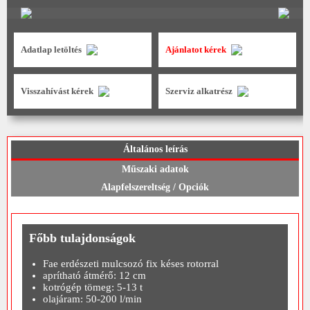
Adatlap letöltés
Ajánlatot kérek
Visszahívást kérek
Szerviz alkatrész
Általános leírás
Műszaki adatok
Alapfelszereltség / Opciók
Főbb tulajdonságok
Fae erdészeti mulcsozó fix késes rotorral
aprítható átmérő: 12 cm
kotrógép tömeg: 5-13 t
olajáram: 50-200 l/min