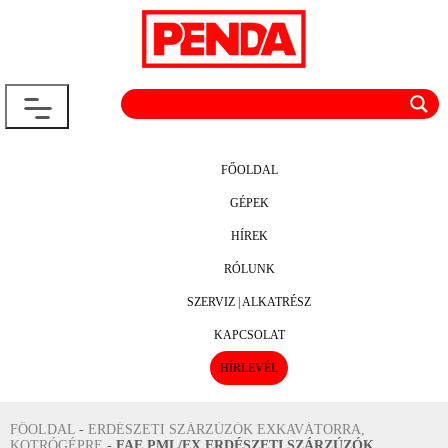
FŐOLDAL
GÉPEK
HÍREK
RÓLUNK
SZERVIZ | ALKATRÉSZ
KAPCSOLAT
HÍRLEVÉL
FŐOLDAL
-
ERDÉSZETI SZÁRZÚZÓK EXKAVÁTORRA,
KOTRÓGÉPRE
-
FAE PML/EX ERDÉSZETI SZÁRZÚZÓK