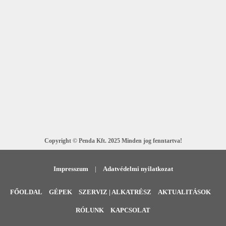
RÉSZLETEK
RÉSZLETEK
RÉSZLETEK
RÉSZLETEK
Copyright © Penda Kft. 2025 Minden jog fenntartva!
Impresszum
|
Adatvédelmi nyilatkozat
FŐOLDAL
GÉPEK
SZERVIZ | ALKATRÉSZ
AKTUALITÁSOK
RÓLUNK
KAPCSOLAT