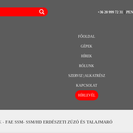
|
+36 20 999 72 31
PE
FŐOLDAL
GÉPEK
HÍREK
RÓLUNK
SZERVIZ | ALKATRÉSZ
KAPCSOLAT
HÍRLEVÉL
K
-
FAE SSM- SSM/HD ERDÉSZETI ZÚZÓ ÉS TALAJMARÓ