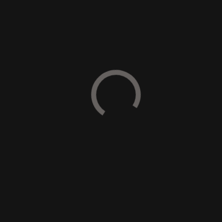
Teljes szélesség
213,4 cm
237,4 cm
Tömeg
1600 kg
1750 kg
Rotor átmérő
45 cm
45 cm
Max. zúzható ágátmérő
15 cm
15 cm
Max. munkamélység
15 cm
15 cm
Fogak STCL/3+C/3/SS
38+4 db
42+ 4 db
Alapfelszereltség
hidraulikus burkolatnyitás
FCP magas kopásállóságú
burkoló lemezek