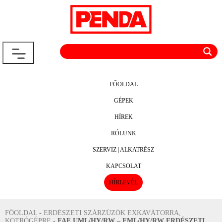
FŐOLDAL
GÉPEK
HÍREK
RÓLUNK
SZERVIZ | ALKATRÉSZ
KAPCSOLAT
HÍRLEVÉL
FŐOLDAL
-
ERDÉSZETI SZÁRZÚZÓK EXKAVÁTORRA,
KOTRÓGÉPRE
-
FAE UML/HY/RW – FML/HY/RW ERDÉSZETI