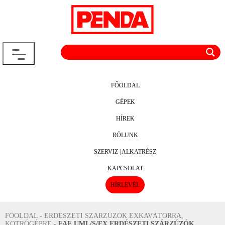
FŐOLDAL
GÉPEK
HÍREK
RÓLUNK
SZERVIZ | ALKATRÉSZ
KAPCSOLAT
HÍRLEVÉL
FŐOLDAL
-
ERDÉSZETI SZÁRZÚZÓK EXKAVÁTORRA,
KOTRÓGÉPRE
-
FAE UML/S/EX ERDÉSZETI SZÁRZÚZÓK