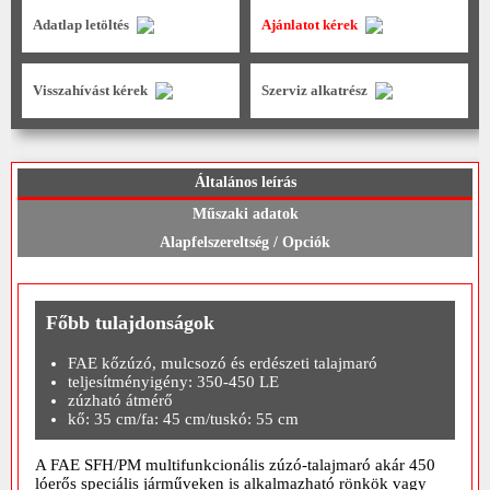
Adatlap letöltés
Ajánlatot kérek
Visszahívást kérek
Szerviz alkatrész
Általános leírás
Műszaki adatok
Alapfelszereltség / Opciók
Főbb tulajdonságok
FAE kőzúzó, mulcsozó és erdészeti talajmaró
teljesítményigény: 350-450 LE
zúzható átmérő
kő: 35 cm/fa: 45 cm/tuskó: 55 cm
A FAE SFH/PM multifunkcionális zúzó-talajmaró akár 450
lóerős speciális járműveken is alkalmazható rönkök vagy