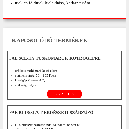
utak és földutak kialakítása, karbantartása
KAPCSOLÓDÓ TERMÉKEK
FAE SCL/HY TÚSKÓMARÓK KOTRÓGÉPRE
erdészeti tuskómaró kotrógépre
olajmennyiség: 50 – 105 l/perc
kotrógép tömege: 4-7,5 t
szélesség: 64,7 cm
RÉSZLETEK
FAE BL1/SSL/VT ERDÉSZETI SZÁRZÚZÓ
FAE erdészeti szárzúzó mini rakodóra, bobcat-re.