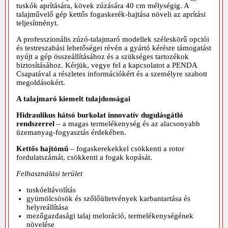
tuskók aprítására, kövek zúzására 40 cm mélységig. A
talajművelő gép kettős fogaskerék-hajtása növeli az aprítási
teljesítményt.
A professzionális zúzó-talajmaró modellek széleskörű opciói
és testreszabási lehetőségei révén a gyártó kérésre támogatást
nyújt a gép összeállításához és a szükséges tartozékok
biztosításához. Kérjük, vegye fel a kapcsolatot a PENDA
Csapatával a részletes információkért és a személyre szabott
megoldásokért.
A talajmaró kiemelt tulajdonságai
Hidraulikus hátsó burkolat innovatív dugulásgátló
rendszerrel
– a magas termelékenység és az alacsonyabb
üzemanyag-fogyasztás érdekében.
Kettős hajtómű
– fogaskerekekkel csökkenti a rotor
fordulatszámát, csökkenti a fogak kopását.
Felhasználási terület
tuskóeltávolítás
gyümölcsösök és szőlőültetvények karbantartása és
helyreállítása
mezőgazdasági talaj meloráció, termelékenységének
növelése