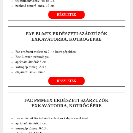
teljesítményigény: 45-65 LE
zúzható átmérő: max. 10 cm
RÉSZLETEK
FAE BL0/EX ERDÉSZETI SZÁRZÚZÓK
EXKAVÁTORRA, KOTRÓGÉPRE
Fae erdészeti mulcsozó 2-4 t kotrógépekhez
Bite Limiter technológia
aprítható átmérő: 8 cm
kotrógép tömeg: 2-4 t
olajáram: 30-70 l/min
RÉSZLETEK
FAE PMM/EX ERDÉSZETI SZÁRZÚZÓK
EXKAVÁTORRA, KOTRÓGÉPRE
Fae erdészeti fű- és bozót szárzúzó kalapáccsal/késsel
aprítható átmérő: 8 cm
kotrógép tömeg: 6-13 t