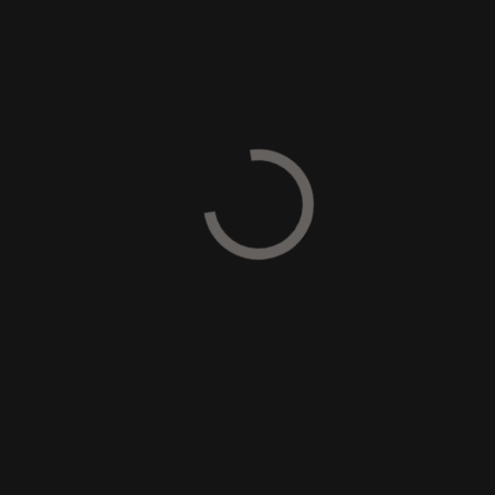
GUMIHEVEDERES ERDÉSZETI
SZÁRZÚZÓ
RCU55 TÁVVEZÉRELT
GUMIHEVEDERES SZÁRZÚZÓ
RCU75 TÁVVEZÉRELT
GUMIHEVEDERES SZÁRZÚZÓ
RCU120 TÁVVEZÉRELT
GUMIHEVEDERES SZÁRZÚZÓ
LÁNCTALPAS SZÁRZÚZÓ,
ESZKÖZHORDOZÓ
PT175 LÁNCTALPAS ERDÉSZETI
SZÁRZÚZÓ, ESZKÖZHORDOZÓ
PT300 LÁNCTALPAS ERDÉSZETI
SZÁRZÚZÓ, ESZKÖZHORDOZÓ
PT550 LÁNCTALPAS ERDÉSZETI
SZÁRZÚZÓ, ESZKÖZHORDOZÓ