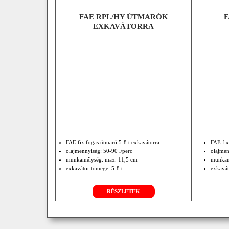
FAE RPL/HY ÚTMARÓK
F
EXKAVÁTORRA
FAE fix fogas útmaró 5-8 t exkavátorra
FAE fix
olajmennyiség: 50-90 l/perc
olajmen
munkamélység: max. 11,5 cm
munkam
exkavátor tömege: 5-8 t
exkavát
RÉSZLETEK