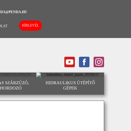
NDA@PENDA.HU
HÍRLEVÉL
OLAT
S SZÁRZÚZÓ,
HIDRAULIKUS ÚTÉPÍTŐ
ZHORDOZÓ
GÉPEK