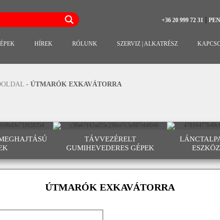
|
+36 20 999 72 31
PE
ÉPEK
HÍREK
RÓLUNK
SZERVIZ | ALKATRÉSZ
KAPCS
ŐOLDAL
-
ÚTMARÓK EXKAVÁTORRA
 MEGHAJTÁSÚ
TÁVVEZÉRELT
LÁNCTALPA
EK
GUMIHEVEDERES GÉPEK
ESZKÖ
ÚTMARÓK EXKAVÁTORRA