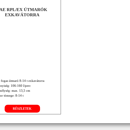
AE RPL/EX ÚTMARÓK
EXKAVÁTORRA
 fogas útmaró 8-14 t exkavátorra
nyiség: 106-160 l/perc
élység: max. 13,5 cm
or tömege: 8-14 t
RÉSZLETEK