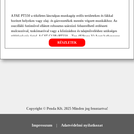
A FAE PT550 a tökéletes lánctalpas munkagép erdős területeken és fákkal
borított helyeken vagy olaj- és gázvezetékek mentén végzett munkákhoz. Az
oszcilláló futóművel ellátott robusztus szárzúzó felszerelhető erdészeti
mulcsozóval, tuskómaróval vagy a kőzúzáshoz és talajműveléshez szükséges
többfunkciós fejjel. A CAT C13B (PT550 – Tier 4F/Stage V) Acert hathengeres
motor elképesztő teljesítményével laza, egyenetlen és mocsaras…
RÉSZLETEK
Copyright © Penda Kft. 2025 Minden jog fenntartva!
Impresszum
|
Adatvédelmi nyilatkozat