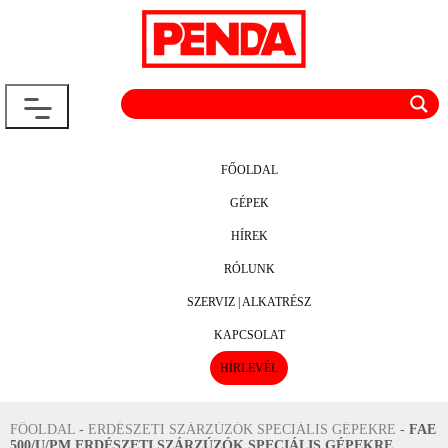
FŐOLDAL
GÉPEK
HÍREK
RÓLUNK
SZERVIZ | ALKATRÉSZ
KAPCSOLAT
HÍRLEVÉL
FŐOLDAL
-
ERDÉSZETI SZÁRZÚZÓK SPECIÁLIS GÉPEKRE
-
FAE
500/U/PM ERDÉSZETI SZÁRZÚZÓK SPECIÁLIS GÉPEKRE