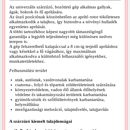
Az univerzális szárzúzó, bozótirtó gép alkalmas gallyak,
ágak, bokrok és fű aprítására.
Az úszó pozíciónak köszönhetően az aprító rotor tökéletesen
alkalmazkodik a talajhoz, így biztosítva a növényi hulladék
egyenletes aprítását.
A többi tartozékhoz képest nagyobb támasztógörgő
garantálja a legjobb teljesítményt még különösen nedves
terepen is.
A gép felszerelhető kalapáccsal a 8 cm-ig terjedő aprításhoz
vagy késekkel a fű vágásához, így maximálisan
alkalmazkodva a különböző felhasználói igényekhez,
munkaterületekhez.
Felhasználási terület
utak, autóutak, vasútvonalak karbantartása
csatorna-, folyó és tópartok zöldterületeinek szárzúzása
környezetvédelem, vadon élő állatok élőhelyének
védelme és takarmányozási területek karbantartása
gyümölcsösök és szőlőültetvények karbantartása,
helyreállítása
mezőgazdasági meloráció, talajművelés, talajjavítás
A szárzúzó kiemelt tulajdonságai