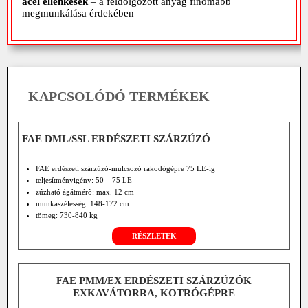
acél ellenkések
– a feldolgozott anyag finomabb
megmunkálása érdekében
KAPCSOLÓDÓ TERMÉKEK
FAE DML/SSL ERDÉSZETI SZÁRZÚZÓ
FAE erdészeti szárzúzó-mulcsozó rakodógépre 75 LE-ig
teljesítményigény: 50 – 75 LE
zúzható ágátmérő: max. 12 cm
munkaszélesség: 148-172 cm
tömeg: 730-840 kg
RÉSZLETEK
FAE PMM/EX ERDÉSZETI SZÁRZÚZÓK
EXKAVÁTORRA, KOTRÓGÉPRE