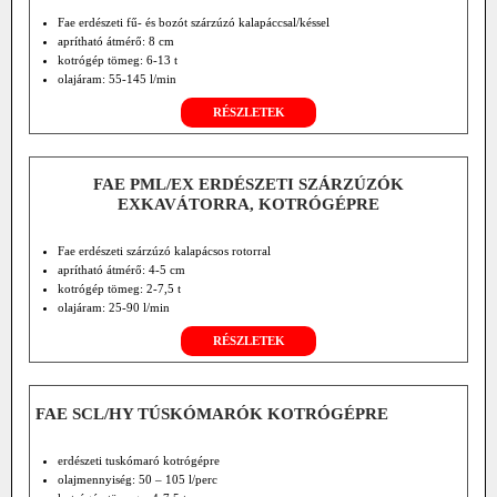
Fae erdészeti fű- és bozót szárzúzó kalapáccsal/késsel
aprítható átmérő: 8 cm
kotrógép tömeg: 6-13 t
olajáram: 55-145 l/min
RÉSZLETEK
FAE PML/EX ERDÉSZETI SZÁRZÚZÓK
EXKAVÁTORRA, KOTRÓGÉPRE
Fae erdészeti szárzúzó kalapácsos rotorral
aprítható átmérő: 4-5 cm
kotrógép tömeg: 2-7,5 t
olajáram: 25-90 l/min
RÉSZLETEK
FAE SCL/HY TÚSKÓMARÓK KOTRÓGÉPRE
erdészeti tuskómaró kotrógépre
olajmennyiség: 50 – 105 l/perc