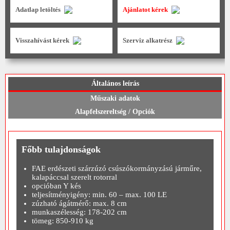
Adatlap letöltés
Ajánlatot kérek
Visszahívást kérek
Szerviz alkatrész
Általános leírás
Műszaki adatok
Alapfelszereltség / Opciók
Főbb tulajdonságok
FAE erdészeti szárzúzó csúszókormányzású járműre,
kalapáccsal szerelt rotorral
opcióban Y kés
teljesítményigény: min. 60 – max. 100 LE
zúzható ágátmérő: max. 8 cm
munkaszélesség: 178-202 cm
tömeg: 850-910 kg