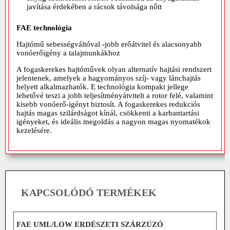
javítása érdekében a rácsok távolsága nőtt
FAE technológia
Hajtómű sebességváltóval -jobb erőátvitel és alacsonyabb
vonóerőigény a talajmunkákhoz
A fogaskerekes hajtóművek olyan alternatív hajtási rendszert
jelentenek, amelyek a hagyományos szíj- vagy lánchajtás
helyett alkalmazhatók. E technológia kompakt jellege
lehetővé teszi a jobb teljesítményátvitelt a rotor felé, valamint
kisebb vonóerő-igényt biztosít. A fogaskerekes redukciós
hajtás magas szilárdságot kínál, csökkenti a karbantartási
igényeket, és ideális megoldás a nagyon magas nyomatékok
kezelésére.
KAPCSOLÓDÓ TERMÉKEK
FAE UML/LOW ERDÉSZETI SZÁRZÚZÓ