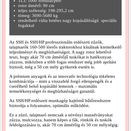
TLT: 1000 fordulat/perc
rotor átmérő: 90 cm
teljes szélesség: 198-295,2 cm
tömeg: 3690-5680 kg
rendelhető vídia betétes nagy kopásállóságú speciális
fogakkal
Az SSH és SSH/HP professzionális erdészeti zúzók,
talajmarók 160-500 lóerős traktorokhoz kínálnak kiemelkedő
teljesítményt és megbízhatóságot. A nagy rotor lehetővé
teszi, hogy akár 70 cm átmérőjű tuskókat is hatékonyan
zúzzon, miközben a több fogas rendszer még jobb aprítást
biztosít, még a 50 cm mély gyökerek esetén is.
A prémium anyagok és az innovatív technológia tökéletes
kombinációja – mint a visszafelé forgó ellenpengék és a
cserélhető belső kopásálló lemezek – maximális
termelékenységet és megbízhatóságot garantál.
Az SSH/HP erdészeti munkagép hajtómű hűtőrendszere
biztosítja a folyamatos, optimális működést.
Ez a zúzó, talajmaró nemcsak a növényi maradványokat
zúzza, mulcsozza, hanem képes a fák, rönkök és tuskók
feldolgozására is, akár 70 cm átmérőig és 50 cm mélységig.