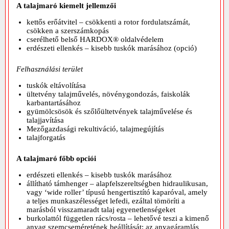
A talajmaró kiemelt jellemzői
kettős erőátvitel – csökkenti a rotor fordulatszámát,
csökken a szerszámkopás
cserélhető belső HARDOX® oldalvédelem
erdészeti ellenkés – kisebb tuskók marásához (opció)
Felhasználási terület
tuskók eltávolítása
ültetvény talajművelés, növénygondozás, faiskolák
karbantartásához
gyümölcsösök és szőlőültetvények talajművelése és
talajjavítása
Mezőgazdasági rekultiváció, talajmegújítás
talajforgatás
A talajmaró főbb opciói
erdészeti ellenkés – kisebb tuskók marásához
állítható támhenger – alapfelszereltségben hidraulikusan,
vagy ‘wide roller’ típusú hengertisztító kaparóval, amely
a teljes munkaszélességet lefedi, ezáltal tömöríti a
marásból visszamaradt talaj egyenetlenségeket
burkolattól független rács/rosta – lehetővé teszi a kimenő
anyag szemcseméretének beállítását; az anyagáramlás