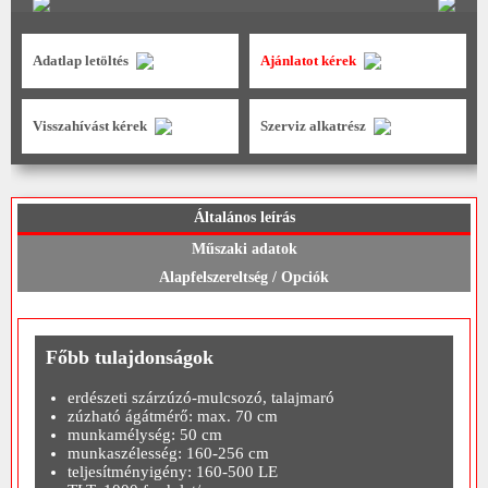
Adatlap letöltés
Ajánlatot kérek
Visszahívást kérek
Szerviz alkatrész
Általános leírás
Műszaki adatok
Alapfelszereltség / Opciók
Főbb tulajdonságok
erdészeti szárzúzó-mulcsozó, talajmaró
zúzható ágátmérő: max. 70 cm
munkamélység: 50 cm
munkaszélesség: 160-256 cm
teljesítményigény: 160-500 LE