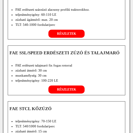
FAE erdészeti szárzúzó alacsony profilú traktorokhoz.
teljesítményigény: 60-110 LE
zúzható ágátmérő: max. 20 cm
TLT: 540-1000 fordulat/perc
RÉSZLETEK
FAE SSL/SPEED ERDÉSZETI ZÚZÓ ÉS TALAJMARÓ
FAE erdészeti talajmaró fix fogas rotorral
zúzható átmérő: 30 cm
munkamélység: 30 cm
teljesítményigény: 100-220 LE
RÉSZLETEK
FAE STCL KŐZÚZÓ
teljesítményigény: 70-150 LE
TLT: 540/1000 fordulat/perc
zúzható átmérő: 15 cm