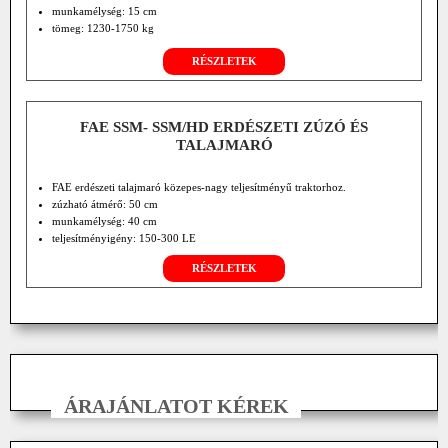
munkamélység: 15 cm
tömeg: 1230-1750 kg
munkaszélesség: 111-207 cm
RÉSZLETEK
FAE SSM- SSM/HD ERDÉSZETI ZÚZÓ ÉS
TALAJMARÓ
FAE erdészeti talajmaró közepes-nagy teljesítményű traktorhoz.
zúzható átmérő: 50 cm
munkamélység: 40 cm
teljesítményigény: 150-300 LE
RÉSZLETEK
ÁRAJÁNLATOT KÉREK