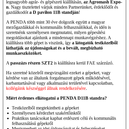
legnagyobb agrár- és gépészeti kiállításán,
az Agromash Expo-
n
. Nagy tisztelettel várjuk minden Partnerünket, érdeklődőt és
gazdálkodót
a D pavilon 11B standján
!
A PENDA több mint 30 éve dolgozik együtt a magyar
mezőgazdákkal és kommunális felhasználókkal, és idén is
szeretnénk személyesen megmutatni, milyen gépesítési
megoldásokat ajánlunk a mindennapi munkavégzéshez. A
kiállításra több gépet is viszünk, így
a látogatók testközelből
láthatják az újdonságokat és a bevált, megbízható
munkaeszközöket.
A
passzázs részen SZT2
is kiállításra kerül FAE szárzúzó.
Ha szeretné közelről megvizsgálni ezeket a gépeket, vagy
kérdése van az általunk forgalmazott gépek működésével,
karbantartásával vagy alkalmazási területével kapcsolatban,
kollégáink készséggel állnak rendelkezésére
.
Miért érdemes ellátogatni a PENDA D11B standra?
Testközelből megtekintheti a gépeket
Személyesen kérdezhet szakértőinktől
Praktikus tanácsokat kaphat erdészeti célú és kommunális
felhasználású gépekről
Megismerheti az idei újdonságokat és fejlesztéseket