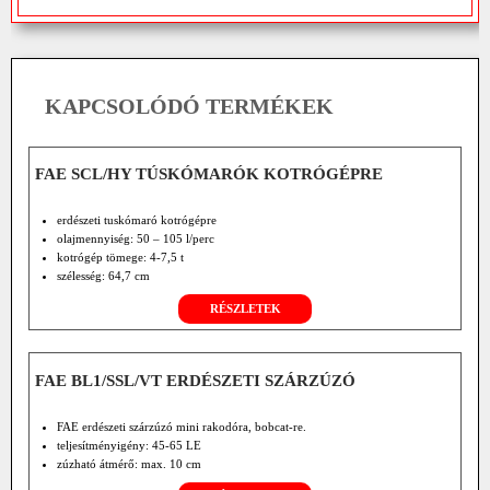
KAPCSOLÓDÓ TERMÉKEK
FAE SCL/HY TÚSKÓMARÓK KOTRÓGÉPRE
erdészeti tuskómaró kotrógépre
olajmennyiség: 50 – 105 l/perc
kotrógép tömege: 4-7,5 t
szélesség: 64,7 cm
RÉSZLETEK
FAE BL1/SSL/VT ERDÉSZETI SZÁRZÚZÓ
FAE erdészeti szárzúzó mini rakodóra, bobcat-re.
teljesítményigény: 45-65 LE
zúzható átmérő: max. 10 cm