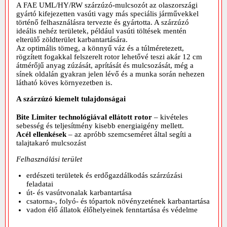
A FAE UML/HY/RW szárzúzó-mulcsozót az olaszországi
gyártó kifejezetten vasúti vagy más speciális járművekkel
történő felhasználásra tervezte és gyártotta. A szárzúzó
ideális nehéz területek, például vasúti töltések mentén
elterülő zöldterület karbantartására.
Az optimális tömeg, a könnyű váz és a túlméretezett,
rögzített fogakkal felszerelt rotor lehetővé teszi akár 12 cm
átmérőjű anyag zúzását, aprítását és mulcsozását, még a
sínek oldalán gyakran jelen lévő és a munka során nehezen
látható köves környezetben is.
A szárzúzó kiemelt tulajdonságai
Bite Limiter technológiával ellátott rotor
– kivételes
sebesség és teljesítmény kisebb energiaigény mellett.
Acél ellenkések
– az apróbb szemcseméret által segíti a
talajtakaró mulcsozást
Felhasználási terület
erdészeti területek és erdőgazdálkodás szárzúzási
feladatai
út- és vasútvonalak karbantartása
csatorna-, folyó- és tópartok növényzetének karbantartása
vadon élő állatok élőhelyeinek fenntartása és védelme