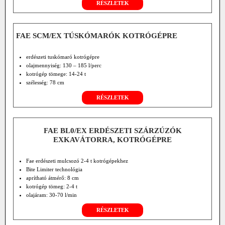
RÉSZLETEK
FAE SCM/EX TÚSKÓMARÓK KOTRÓGÉPRE
erdészeti tuskómaró kotrógépre
olajmennyiség: 130 – 185 l/perc
kotrógép tömege: 14-24 t
szélesség: 78 cm
RÉSZLETEK
FAE BL0/EX ERDÉSZETI SZÁRZÚZÓK
EXKAVÁTORRA, KOTRÓGÉPRE
Fae erdészeti mulcsozó 2-4 t kotrógépekhez
Bite Limiter technológia
aprítható átmérő: 8 cm
kotrógép tömeg: 2-4 t
olajáram: 30-70 l/min
RÉSZLETEK