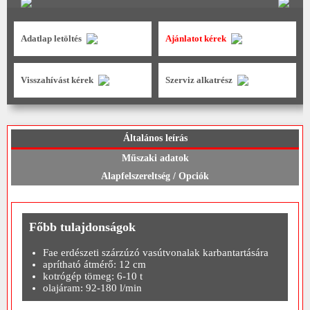
Adatlap letöltés
Ajánlatot kérek
Visszahívást kérek
Szerviz alkatrész
Általános leírás
Műszaki adatok
Alapfelszereltség / Opciók
Főbb tulajdonságok
Fae erdészeti szárzúzó vasútvonalak karbantartására
aprítható átmérő: 12 cm
kotrógép tömeg: 6-10 t
olajáram: 92-180 l/min