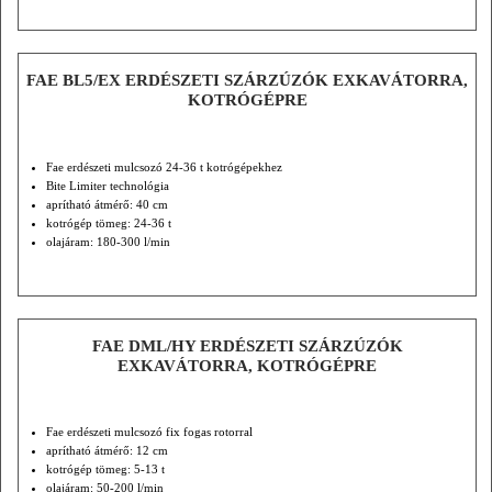
FAE BL5/EX ERDÉSZETI SZÁRZÚZÓK EXKAVÁTORRA,
KOTRÓGÉPRE
Fae erdészeti mulcsozó 24-36 t kotrógépekhez
Bite Limiter technológia
aprítható átmérő: 40 cm
kotrógép tömeg: 24-36 t
olajáram: 180-300 l/min
FAE DML/HY ERDÉSZETI SZÁRZÚZÓK
EXKAVÁTORRA, KOTRÓGÉPRE
Fae erdészeti mulcsozó fix fogas rotorral
aprítható átmérő: 12 cm
kotrógép tömeg: 5-13 t
olajáram: 50-200 l/min