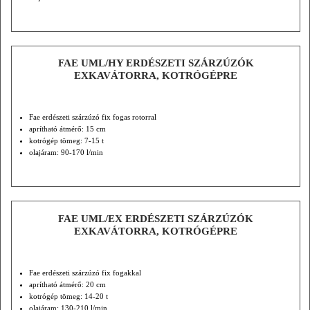
FAE UML/HY ERDÉSZETI SZÁRZÚZÓK
EXKAVÁTORRA, KOTRÓGÉPRE
Fae erdészeti szárzúzó fix fogas rotorral
aprítható átmérő: 15 cm
kotrógép tömeg: 7-15 t
olajáram: 90-170 l/min
FAE UML/EX ERDÉSZETI SZÁRZÚZÓK
EXKAVÁTORRA, KOTRÓGÉPRE
Fae erdészeti szárzúzó fix fogakkal
aprítható átmérő: 20 cm
kotrógép tömeg: 14-20 t
olajáram: 130-210 l/min