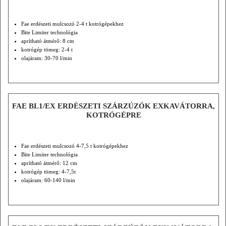
Fae erdészeti mulcsozó 2-4 t kotrógépekhez
Bite Limiter technológia
aprítható átmérő: 8 cm
kotrógép tömeg: 2-4 t
olajáram: 30-70 l/min
FAE BL1/EX ERDÉSZETI SZÁRZÚZÓK EXKAVÁTORRA,
KOTRÓGÉPRE
Fae erdészeti mulcsozó 4-7,5 t kotrógépekhez
Bite Limiter technológia
aprítható átmérő: 12 cm
kotrógép tömeg: 4-7,5t
olajáram: 60-140 l/min