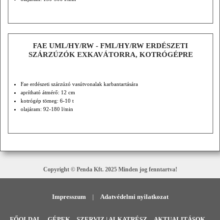
FAE UML/HY/RW - FML/HY/RW ERDÉSZETI
SZÁRZÚZÓK EXKAVÁTORRA, KOTRÓGÉPRE
Fae erdészeti szárzúzó vasútvonalak karbantartására
aprítható átmérő: 12 cm
kotrógép tömeg: 6-10 t
olajáram: 92-180 l/min
Copyright © Penda Kft. 2025 Minden jog fenntartva!
Impresszum
|
Adatvédelmi nyilatkozat
FŐOLDAL
GÉPEK
SZERVIZ | ALKATRÉSZ
AKTUALITÁSOK