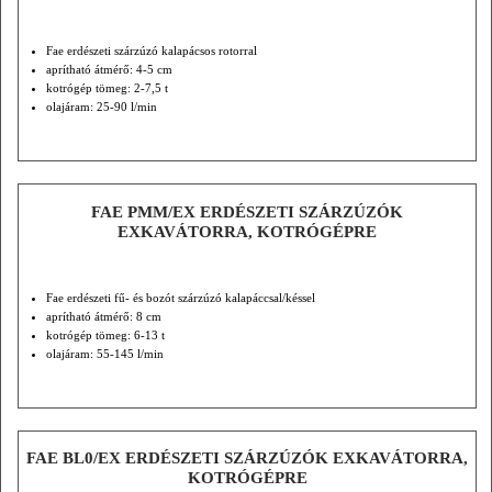
Fae erdészeti szárzúzó kalapácsos rotorral
aprítható átmérő: 4-5 cm
kotrógép tömeg: 2-7,5 t
olajáram: 25-90 l/min
FAE PMM/EX ERDÉSZETI SZÁRZÚZÓK
EXKAVÁTORRA, KOTRÓGÉPRE
Fae erdészeti fű- és bozót szárzúzó kalapáccsal/késsel
aprítható átmérő: 8 cm
kotrógép tömeg: 6-13 t
olajáram: 55-145 l/min
FAE BL0/EX ERDÉSZETI SZÁRZÚZÓK EXKAVÁTORRA,
KOTRÓGÉPRE