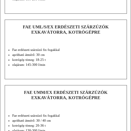
FAE UML/S/EX ERDÉSZETI SZÁRZÚZÓK
EXKAVÁTORRA, KOTRÓGÉPRE
Fae erdészeti szárzúzó fix fogakkal
aprítható átmérő: 30 cm
kotrógép tömeg: 18-25 t
olajáram: 145-300 l/min
FAE UMM/EX ERDÉSZETI SZÁRZÚZÓK
EXKAVÁTORRA, KOTRÓGÉPRE
Fae erdészeti szárzúzó fix fogakkal
aprítható átmérő: 30 / 40 cm
kotrógép tömeg: 20-36 t
olajáram: 130-300 l/min